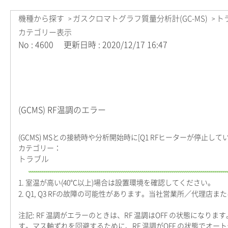
機種から探す
ガスクロマトグラフ質量分析計(GC-MS)
ト
>
>
カテゴリー表示
No : 4600
更新日時 : 2020/12/17 16:47
(GCMS) RF温調のエラー
(GCMS) MSとの接続時や分析開始時に[Q1 RFヒーターが停止して
カテゴリー：
トラブル
1. 室温が高い(40℃以上)場合は設置環境を確認してください。
2. Q1, Q3 RFの故障の可能性があります。当社営業所／代理店ま
注記: RF 温調がエラーのときは、RF 温調はOFF の状態に
す。マス軸ずれを回避するために、RF 温調がOFF の状態でオ