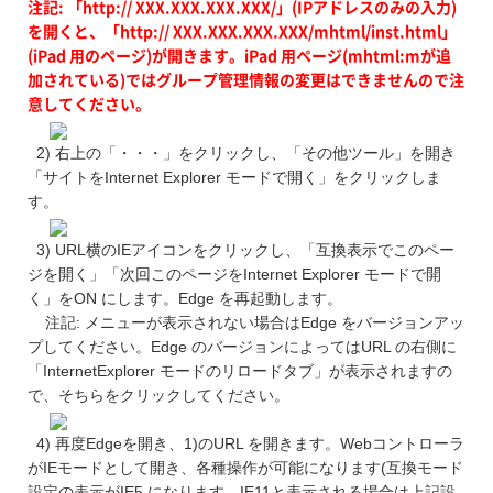
注記: 「http:// XXX.XXX.XXX.XXX/」(IPアドレスのみの入力)
を開くと、「http:// XXX.XXX.XXX.XXX/mhtml/inst.html」
(iPad 用のページ)が開きます。iPad 用ページ(mhtml:mが追
加されている)ではグループ管理情報の変更はできませんので注
意してください。
2) 右上の「・・・」をクリックし、「その他ツール」を開き
「サイトをInternet Explorer モードで開く」をクリックしま
す。
3) URL横のIEアイコンをクリックし、「互換表示でこのペー
ジを開く」「次回このページをInternet Explorer モードで開
く」をON にします。Edge を再起動します。
注記: メニューが表示されない場合はEdge をバージョンアッ
プしてください。Edge のバージョンによってはURL の右側に
「InternetExplorer モードのリロードタブ」が表示されますの
で、そちらをクリックしてください。
4) 再度Edgeを開き、1)のURL を開きます。Webコントローラ
がIEモードとして開き、各種操作が可能になります(互換モード
設定の表示がIE5 になります。IE11と表示される場合は上記設