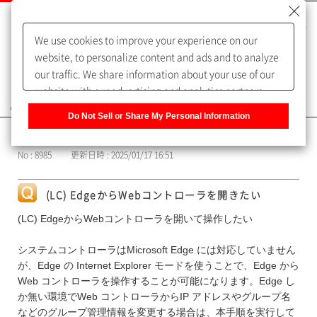
We use cookies to improve your experience on our
website, to personalize content and ads and to analyze
our traffic. We share information about your use of our
website with our advertising and analytics partners,
よくあるご質問（FAQ）
who may combine it with other information that you
Do Not Sell or Share My Personal Information
have provided to them or that they have collected from
カテゴリー表示
your use of their services. You have the right to opt-out
No : 8985
更新日時 : 2025/01/17 16:51
of our sharing information about you with our partners.
Please click [Do Not Sell or Share My Personal
Information] to customize your cookie settings on our
(LC) EdgeからWebコントローラを開きたい
website.
Privacy Policy
(LC) EdgeからWebコントローラを開いて操作したい
システムコントローラはMicrosoft Edge には対応していません
が、Edge の Internet Explorer モードを使うことで、Edge から
Web コントローラを操作することが可能になります。Edge し
か無い環境でWeb コントローラからIP アドレスやグループ名
などのグループ管理情報を変更する場合は、本手順を実行して