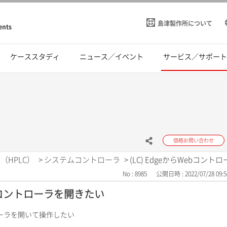
島津製作所について
ents
ケーススタディ
ニュース／イベント
サービス／サポー
価格お問い合わせ
（HPLC）
>
システムコントローラ
>
(LC) EdgeからWebコン
No : 8985
公開日時 : 2022/07/28 09:5
Webコントローラを開きたい
ントローラを開いて操作したい