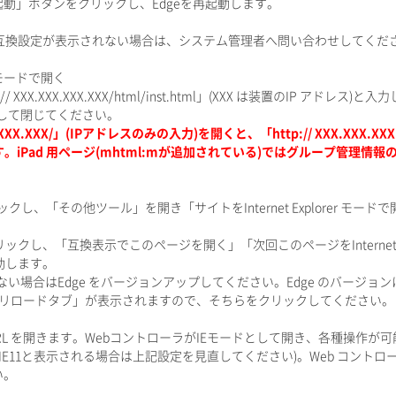
動」ボタンをクリックし、Edgeを再起動します。
plorer の互換設定が表示されない場合は、システム管理者へ問い合わせしてくだ
rer モードで開く
:// XXX.XXX.XXX.XXX/html/inst.html」(XXX は装置のIP アド
して閉じてください。
XX.XXX.XXX/」(IPアドレスのみの入力)を開くと、「http:// XXX.XXX.XXX.X
ます。iPad 用ページ(mhtml:mが追加されている)ではグループ管理
クし、「その他ツール」を開き「サイトをInternet Explorer モー
クリックし、「互換表示でこのページを開く」「次回このページをInternet E
起動します。
い場合はEdge をバージョンアップしてください。Edge のバージョン
er モードのリロードタブ」が表示されますので、そちらをクリックしてください。
)のURL を開きます。WebコントローラがIEモードとして開き、各種操作が
。IE11と表示される場合は上記設定を見直してください)。Web コント
い。