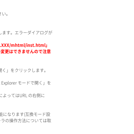
さい。
レス)と入力します。エラーダイアログが
XX/mhtml/inst.html」
情報の変更はできませんので注意
ドで開く」をクリックします。
xplorer モードで開く」を
によってはURL の右側に
可能になります(互換モード設
ローラの操作方法については取