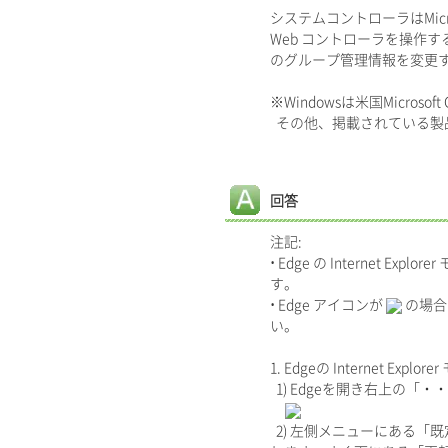
システムコントローラはMicroso
Web コントローラを操作す
のグループ管理情報を変更
※Windowsは米国Micros
その他、掲載されている製
回答
注記:
• Edge の Internet Exp
す。
• Edge アイコンが
の場合
い。
1. Edgeの Internet Exp
1) Edgeを開き右上の「
2) 左側メニューにある「既定