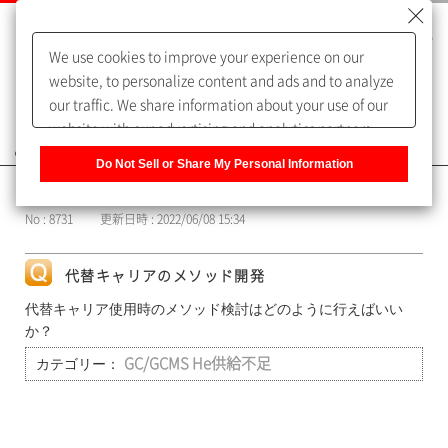
We use cookies to improve your experience on our
website, to personalize content and ads and to analyze
our traffic. We share information about your use of our
website with our advertising and analytics partners,
よくあるご質問（FAQ）
who may combine it with other information that you
Do Not Sell or Share My Personal Information
have provided to them or that they have collected from
カテゴリー表示
your use of their services. You have the right to opt-out
No : 8731
更新日時 : 2022/06/08 15:34
of our sharing information about you with our partners.
Please click [Do Not Sell or Share My Personal
Information] to customize your cookie settings on our
代替キャリアのメソッド開発
website.
Privacy Policy
代替キャリア使用時のメソッド検討はどのように行えばいい
か？
カテゴリー：
GC/GCMS He供給不足