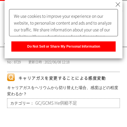
We use cookies to improve your experience on our
website, to personalize content and ads and to analyze
our traffic. We share information about your use of our
website with our advertising and analytics partners,
よくあるご質問（FAQ）
who may combine it with other information that you
Do Not Sell or Share My Personal Information
have provided to them or that they have collected from
カテゴリー表示
your use of their services. You have the right to opt-out
No : 8729
更新日時 : 2022/06/08 12:18
of our sharing information about you with our partners.
Please click [Do Not Sell or Share My Personal
Information] to customize your cookie settings on our
キャリアガスを変更することによる感度変動
website.
Privacy Policy
キャリアガスをヘリウムから切り替えた場合、感度はどの程度
変わるか？
カテゴリー：
GC/GCMS He供給不足