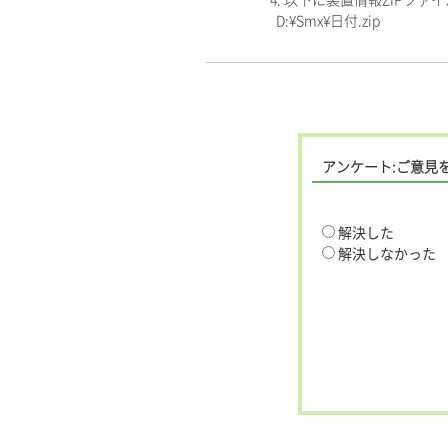
4. 以下に装置情報ZIPフ
D:¥Smx¥日付.zip
アンケート:ご意見
解決した
解決しなかった