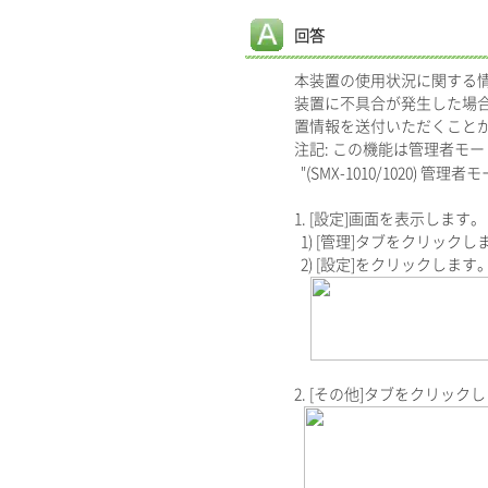
回答
本装置の使用状況に関する
装置に不具合が発生した場
置情報を送付いただくこと
注記: この機能は管理者モ
"(SMX-1010/1020) 管
1. [設定]画面を表示します。
1) [管理]タブをクリックし
2) [設定]をクリックします
2. [その他]タブをクリック