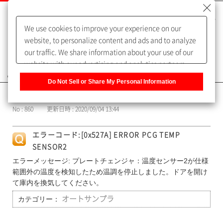
We use cookies to improve your experience on our
website, to personalize content and ads and to analyze
our traffic. We share information about your use of our
website with our advertising and analytics partners,
よくあるご質問（FAQ）
who may combine it with other information that you
Do Not Sell or Share My Personal Information
have provided to them or that they have collected from
カテゴリー表示
your use of their services. You have the right to opt-out
No : 860
更新日時 : 2020/09/04 13:44
of our sharing information about you with our partners.
Please click [Do Not Sell or Share My Personal
エラーコード:[0x527A] ERROR PCG TEMP
Information] to customize your cookie settings on our
SENSOR2
website.
Privacy Policy
エラーメッセージ: プレートチェンジャ：温度センサー2が仕様
範囲外の温度を検知したため温調を停止しました。ドアを開け
て庫内を換気してください。
カテゴリー：
オートサンプラ