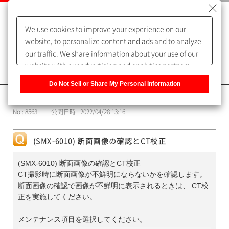
We use cookies to improve your experience on our
website, to personalize content and ads and to analyze
our traffic. We share information about your use of our
website with our advertising and analytics partners,
よくあるご質問（FAQ）
who may combine it with other information that you
Do Not Sell or Share My Personal Information
have provided to them or that they have collected from
カテゴリー表示
your use of their services. You have the right to opt-out
No : 8563
公開日時 : 2022/04/28 13:16
of our sharing information about you with our partners.
Please click [Do Not Sell or Share My Personal
Information] to customize your cookie settings on our
(SMX-6010) 断面画像の確認とCT校正
website.
Privacy Policy
(SMX-6010) 断面画像の確認とCT校正
CT撮影時に断面画像が不鮮明にならないかを確認します。
断面画像の確認で画像が不鮮明に表示されるときは、 CT校
正を実施してください。
メンテナンス項目を選択してください。