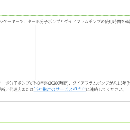
Eインジケーターで、ターボ分子ポンプとダイアフラムポンプの使用時間を
分子ポンプが約3年(約26280時間)、ダイアフラムポンプが約1.5年(約1
当社指定のサービス担当店
業所／代理店または
に連絡してください。