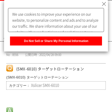
We use cookies to improve your experience on our
website, to personalize content and ads and to analyze
our traffic. We share information about your use of our
website with our advertising and analytics partners,
よくあるご質問（FAQ）
who may combine it with other information that you
Do Not Sell or Share My Personal Information
have provided to them or that they have collected from
カテゴリー表示
your use of their services. You have the right to opt-out
No : 8556
公開日時 : 2022/04/28 09:00
of our sharing information about you with our partners.
Please click [Do Not Sell or Share My Personal
Information] to customize your cookie settings on our
(SMX-6010) ターゲットローテーション
website.
Privacy Policy
(SMX-6010) ターゲットローテーション
カテゴリー：
Xslicer SMX-6010