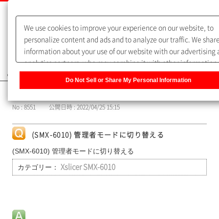
We use cookies to improve your experience on our website, to
personalize content and ads and to analyze our traffic. We shar
information about your use of our website with our advertising
analytics partners, who may combine it with other information 
よくあるご質問（FAQ）
you have provided to them or that they have collected from you
Do Not Sell or Share My Personal Information
use of their services. You have the right to opt-out of our sharin
カテゴリー表示
information about you with our partners. Please click [Do Not Se
No : 8551
公開日時 : 2022/04/25 15:15
Share My Personal Information] to customize your cookie setti
on our website.
Privacy Policy
(SMX-6010) 管理者モードに切り替える
(SMX-6010) 管理者モードに切り替える
カテゴリー：
Xslicer SMX-6010