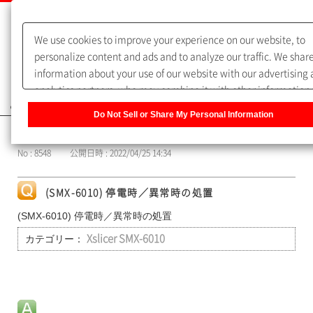
We use cookies to improve your experience on our website, to
personalize content and ads and to analyze our traffic. We shar
information about your use of our website with our advertising
analytics partners, who may combine it with other information 
よくあるご質問（FAQ）
you have provided to them or that they have collected from you
Do Not Sell or Share My Personal Information
use of their services. You have the right to opt-out of our sharin
カテゴリー表示
information about you with our partners. Please click [Do Not Se
No : 8548
公開日時 : 2022/04/25 14:34
Share My Personal Information] to customize your cookie setti
on our website.
Privacy Policy
(SMX-6010) 停電時／異常時の処置
(SMX-6010) 停電時／異常時の処置
カテゴリー：
Xslicer SMX-6010