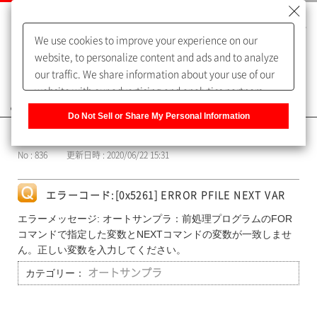
We use cookies to improve your experience on our
website, to personalize content and ads and to analyze
our traffic. We share information about your use of our
website with our advertising and analytics partners,
よくあるご質問（FAQ）
who may combine it with other information that you
Do Not Sell or Share My Personal Information
have provided to them or that they have collected from
カテゴリー表示
your use of their services. You have the right to opt-out
No : 836
更新日時 : 2020/06/22 15:31
of our sharing information about you with our partners.
Please click [Do Not Sell or Share My Personal
Information] to customize your cookie settings on our
エラーコード:[0x5261] ERROR PFILE NEXT VAR
website.
Privacy Policy
エラーメッセージ: オートサンプラ：前処理プログラムのFOR
コマンドで指定した変数とNEXTコマンドの変数が一致しませ
ん。正しい変数を入力してください。
カテゴリー：
オートサンプラ