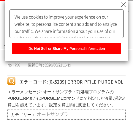
We use cookies to improve your experience on our
website, to personalize content and ads and to analyze
our traffic. We share information about your use of our
website with our advertising and analytics partners,
よくあるご質問（FAQ）
who may combine it with other information that you
Do Not Sell or Share My Personal Information
have provided to them or that they have collected from
カテゴリー表示
your use of their services. You have the right to opt-out
No : 796
更新日時 : 2020/06/22 16:19
of our sharing information about you with our partners.
Please click [Do Not Sell or Share My Personal
Information] to customize your cookie settings on our
エラーコード:[0x5239] ERROR PFILE PURGE VOL
website.
Privacy Policy
エラーメッセージ: オートサンプラ：前処理プログラムの
PURGE.RPまたはPURGE.MLコマンドにて指定した液量が設定
範囲を越えています。設定を範囲内に変更してください。
カテゴリー：
オートサンプラ