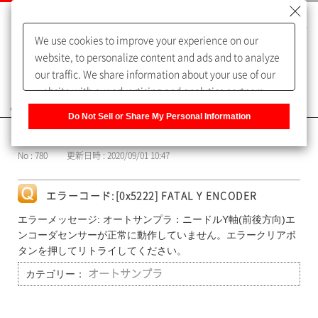
We use cookies to improve your experience on our
website, to personalize content and ads and to analyze
our traffic. We share information about your use of our
website with our advertising and analytics partners,
よくあるご質問（FAQ）
who may combine it with other information that you
Do Not Sell or Share My Personal Information
have provided to them or that they have collected from
カテゴリー表示
your use of their services. You have the right to opt-out
No : 780
更新日時 : 2020/09/01 10:47
of our sharing information about you with our partners.
Please click [Do Not Sell or Share My Personal
Information] to customize your cookie settings on our
エラーコード:[0x5222] FATAL Y ENCODER
website.
Privacy Policy
エラーメッセージ: オートサンプラ：ニードルY軸(前後方向)エ
ンコーダセンサーが正常に動作していません。エラークリアボ
タンを押してリトライしてください。
カテゴリー：
オートサンプラ