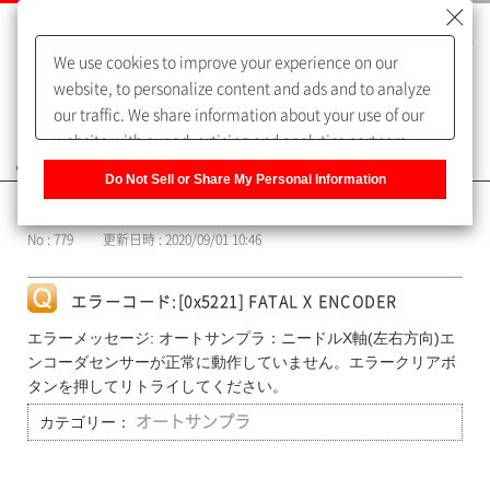
We use cookies to improve your experience on our
website, to personalize content and ads and to analyze
our traffic. We share information about your use of our
website with our advertising and analytics partners,
よくあるご質問（FAQ）
who may combine it with other information that you
Do Not Sell or Share My Personal Information
have provided to them or that they have collected from
カテゴリー表示
your use of their services. You have the right to opt-out
No : 779
更新日時 : 2020/09/01 10:46
of our sharing information about you with our partners.
Please click [Do Not Sell or Share My Personal
Information] to customize your cookie settings on our
エラーコード:[0x5221] FATAL X ENCODER
website.
Privacy Policy
エラーメッセージ: オートサンプラ：ニードルX軸(左右方向)エ
ンコーダセンサーが正常に動作していません。エラークリアボ
タンを押してリトライしてください。
カテゴリー：
オートサンプラ