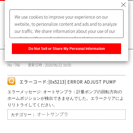
We use cookies to improve your experience on our
website, to personalize content and ads and to analyze
our traffic. We share information about your use of our
website with our advertising and analytics partners,
よくあるご質問（FAQ）
who may combine it with other information that you
Do Not Sell or Share My Personal Information
have provided to them or that they have collected from
カテゴリー表示
your use of their services. You have the right to opt-out
No : 766
更新日時 : 2020/06/22 16:50
of our sharing information about you with our partners.
Please click [Do Not Sell or Share My Personal
Information] to customize your cookie settings on our
エラーコード:[0x5213] ERROR ADJUST PUMP
website.
Privacy Policy
エラーメッセージ: オートサンプラ：計量ポンプの回転方向の
ホームポジションが検出できませんでした。エラークリアによ
りリトライしてください。
カテゴリー：
オートサンプラ