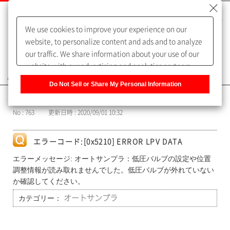
We use cookies to improve your experience on our
website, to personalize content and ads and to analyze
our traffic. We share information about your use of our
website with our advertising and analytics partners,
よくあるご質問（FAQ）
who may combine it with other information that you
Do Not Sell or Share My Personal Information
have provided to them or that they have collected from
カテゴリー表示
your use of their services. You have the right to opt-out
No : 763
更新日時 : 2020/09/01 10:32
of our sharing information about you with our partners.
Please click [Do Not Sell or Share My Personal
Information] to customize your cookie settings on our
エラーコード:[0x5210] ERROR LPV DATA
website.
Privacy Policy
エラーメッセージ: オートサンプラ：低圧バルブの設定や位置
調整情報が読み取れませんでした。低圧バルブが外れていない
か確認してください。
カテゴリー：
オートサンプラ