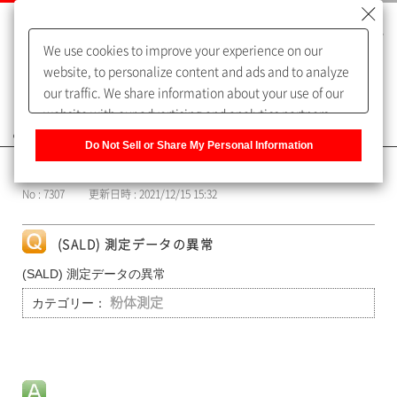
We use cookies to improve your experience on our
website, to personalize content and ads and to analyze
our traffic. We share information about your use of our
website with our advertising and analytics partners,
よくあるご質問（FAQ）
who may combine it with other information that you
Do Not Sell or Share My Personal Information
have provided to them or that they have collected from
カテゴリー表示
your use of their services. You have the right to opt-out
No : 7307
更新日時 : 2021/12/15 15:32
of our sharing information about you with our partners.
Please click [Do Not Sell or Share My Personal
Information] to customize your cookie settings on our
(SALD) 測定データの異常
website.
Privacy Policy
(SALD) 測定データの異常
カテゴリー：
粉体測定