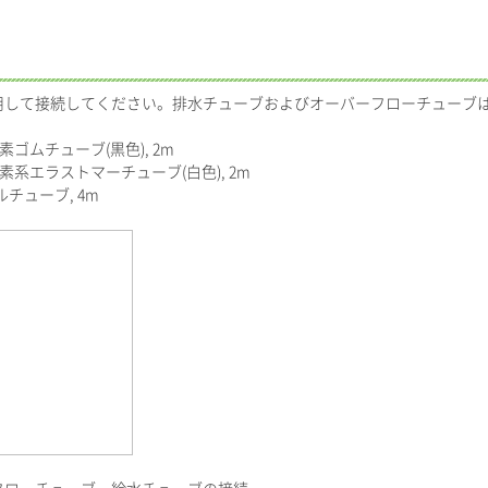
用して接続してください。排水チューブおよびオーバーフローチューブ
。
フッ素ゴムチューブ(黒色), 2m
1 フッ素系エラストマーチューブ(白色), 2m
ールチューブ, 4m