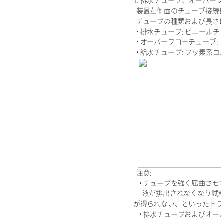
1. 排水チューブ、オーバ
装置左側面のチューブ接続
チューブの種類および長さ
• 排水チューブ: ビニールチュー
• オーバーフローチューブ: ビ
• 給水チューブ: フッ素系ゴム
注意:
• チューブを強く屈曲させ
液が排出されなくなり試料
が得られない、といったト
• 排水チューブおよびオ