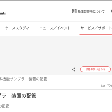
島津製作所について
ents
ケーススタディ
ニュース／イベント
サービス／サポー
価格お問い合わせ
D) 多機能サンプラ 装置の配管
No : 729
ンプラ 装置の配管
置の配管