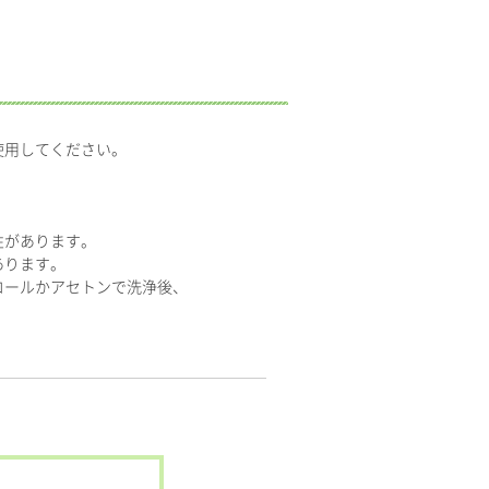
))を使用してください。
性があります。
あります。
コールかアセトンで洗浄後、