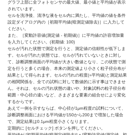
グラフ上部に全フォトセンサの最大値、最小値と平均値が表示
されています。
セルを洗浄後、清浄な液をセル内に満たし、平均値の値を条件
設定ダイアログ内の［初期平均値(暗測定値除去)］に入力して
ください。
また、［変動許容値(測定値 - 初期値)］に平均値の許容増加量
を入力してください。(初期値: 100)
セルが汚れた状態で測定を行うと、測定値の信頼性が低下しま
す。セルが汚れた状態では、セルが汚れていないときに対し
て、診断調整画面の平均値が大きい数値となり、この状態で測
定を行うと多くの場合、本来の測定値より小さく粒子径分布が
結果として得られます。セルの汚れの程度(=平均値)と測定結果
の相関関係を、全ての試料に対して数値的に示す事はできませ
ん。それは、セルの汚れ状態の違いや、対象試料の粒子径分布
範囲・中心径の違いなど、さまざまな要素の組合せにより変化
するからです。
あえて一例を示すならば、中心径が1μm程度の試料について、
診断調整画面における平均値が150から200まで増加した場合
で、測定結果は0.1μm程度小さくなります。
定期的に [セルチェック] ボタンを押してください。
平均値が [初期平均値(暗測定値除去)] + [変動許容値(測定値 - 初