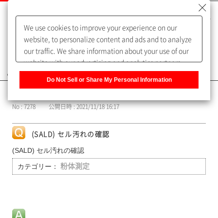
We use cookies to improve your experience on our
website, to personalize content and ads and to analyze
our traffic. We share information about your use of our
website with our advertising and analytics partners,
よくあるご質問（FAQ）
who may combine it with other information that you
Do Not Sell or Share My Personal Information
have provided to them or that they have collected from
カテゴリー表示
your use of their services. You have the right to opt-out
No : 7278
公開日時 : 2021/11/18 16:17
of our sharing information about you with our partners.
Please click [Do Not Sell or Share My Personal
Information] to customize your cookie settings on our
(SALD) セル汚れの確認
website.
Privacy Policy
(SALD) セル汚れの確認
カテゴリー：
粉体測定