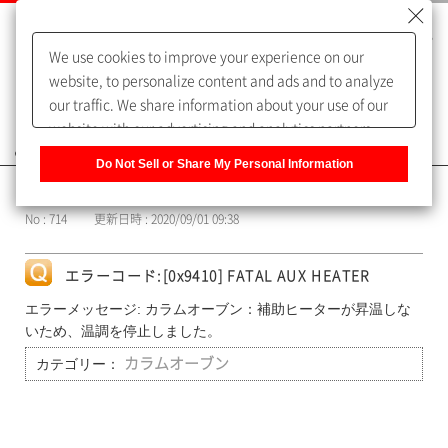
We use cookies to improve your experience on our
website, to personalize content and ads and to analyze
our traffic. We share information about your use of our
website with our advertising and analytics partners,
よくあるご質問（FAQ）
who may combine it with other information that you
Do Not Sell or Share My Personal Information
have provided to them or that they have collected from
カテゴリー表示
your use of their services. You have the right to opt-out
No : 714
更新日時 : 2020/09/01 09:38
of our sharing information about you with our partners.
Please click [Do Not Sell or Share My Personal
Information] to customize your cookie settings on our
エラーコード:[0x9410] FATAL AUX HEATER
website.
Privacy Policy
エラーメッセージ: カラムオーブン：補助ヒーターが昇温しな
いため、温調を停止しました。
カテゴリー：
カラムオーブン