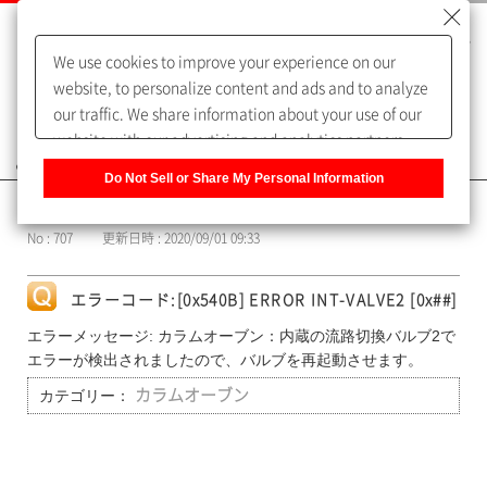
We use cookies to improve your experience on our
website, to personalize content and ads and to analyze
our traffic. We share information about your use of our
website with our advertising and analytics partners,
よくあるご質問（FAQ）
who may combine it with other information that you
Do Not Sell or Share My Personal Information
have provided to them or that they have collected from
カテゴリー表示
your use of their services. You have the right to opt-out
No : 707
更新日時 : 2020/09/01 09:33
of our sharing information about you with our partners.
Please click [Do Not Sell or Share My Personal
Information] to customize your cookie settings on our
エラーコード:[0x540B] ERROR INT-VALVE2 [0x##]
website.
Privacy Policy
エラーメッセージ: カラムオーブン：内蔵の流路切換バルブ2で
エラーが検出されましたので、バルブを再起動させます。
カテゴリー：
カラムオーブン