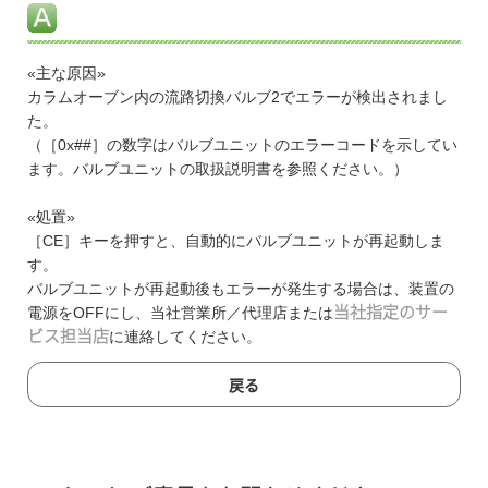
«主な原因»
カラムオーブン内の流路切換バルブ2でエラーが検出されまし
た。
（［0x##］の数字はバルブユニットのエラーコードを示してい
ます。バルブユニットの取扱説明書を参照ください。）
«処置»
［CE］キーを押すと、自動的にバルブユニットが再起動しま
す。
バルブユニットが再起動後もエラーが発生する場合は、装置の
電源をOFFにし、当社営業所／代理店または
当社指定のサー
ビス担当店
に連絡してください。
戻る