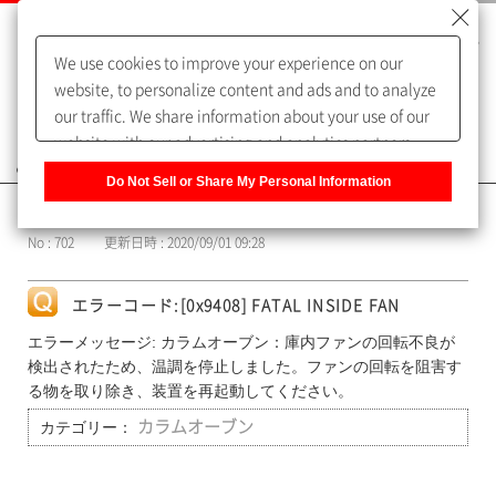
We use cookies to improve your experience on our
website, to personalize content and ads and to analyze
our traffic. We share information about your use of our
website with our advertising and analytics partners,
よくあるご質問（FAQ）
who may combine it with other information that you
Do Not Sell or Share My Personal Information
have provided to them or that they have collected from
カテゴリー表示
your use of their services. You have the right to opt-out
No : 702
更新日時 : 2020/09/01 09:28
of our sharing information about you with our partners.
Please click [Do Not Sell or Share My Personal
Information] to customize your cookie settings on our
エラーコード:[0x9408] FATAL INSIDE FAN
website.
Privacy Policy
エラーメッセージ: カラムオーブン：庫内ファンの回転不良が
検出されたため、温調を停止しました。ファンの回転を阻害す
る物を取り除き、装置を再起動してください。
カテゴリー：
カラムオーブン