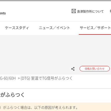
島津製作所について
ents
ケーススタディ
ニュース／イベント
サービス／サポー
価格お問い合わせ
G-60/60H
>
(DTG) 室温でTG信号がふらつく
信号がふらつく
号）がふらつく場合は、以下の原因が考えられます。