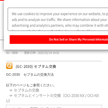
We use cookies to improve your experience on our website, to 
ads and to analyze our traffic. We share information about your 
advertising and analytics partners, who may combine it with ot
have provided to them or that they have collected from your use 
よくあるご質問（FAQ）
have the right to opt-out of our sharing information about you w
Do Not Sell or Share My Personal Informat
click [Do Not Sell or Share My Personal Information] to customi
カテゴリー表示
our website.
Privacy Policy
No : 6898
更新日時 : 2025/02/14 14:02
(GC-2030) セプタム交換
GC-2030 セプタムの交換方法
以下のページもご参照ください。
☞
セプタムの交換
☞
セプタムとインサートの交換（OCI-2030 NX / OCI-NX
U）