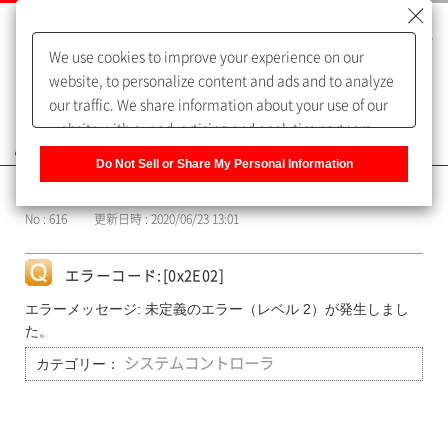
We use cookies to improve your experience on our
website, to personalize content and ads and to analyze
our traffic. We share information about your use of our
website with our advertising and analytics partners,
よくあるご質問（FAQ）
who may combine it with other information that you
Do Not Sell or Share My Personal Information
have provided to them or that they have collected from
カテゴリー表示
your use of their services. You have the right to opt-out
No : 616
更新日時 : 2020/06/23 13:01
of our sharing information about you with our partners.
Please click [Do Not Sell or Share My Personal
Information] to customize your cookie settings on our
エラーコード:[0x2E02]
website.
Privacy Policy
エラーメッセージ: 未定義のエラー（レベル 2）が発生しまし
た。
カテゴリー：
システムコントローラ