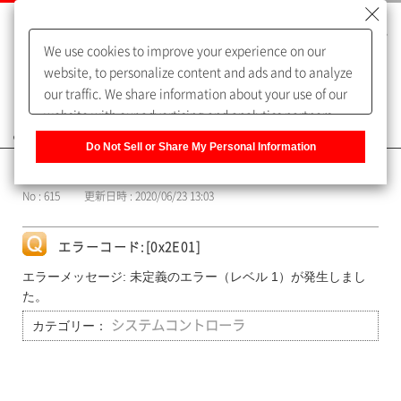
We use cookies to improve your experience on our
website, to personalize content and ads and to analyze
our traffic. We share information about your use of our
website with our advertising and analytics partners,
よくあるご質問（FAQ）
who may combine it with other information that you
Do Not Sell or Share My Personal Information
have provided to them or that they have collected from
カテゴリー表示
your use of their services. You have the right to opt-out
No : 615
更新日時 : 2020/06/23 13:03
of our sharing information about you with our partners.
Please click [Do Not Sell or Share My Personal
Information] to customize your cookie settings on our
エラーコード:[0x2E01]
website.
Privacy Policy
エラーメッセージ: 未定義のエラー（レベル 1）が発生しまし
た。
カテゴリー：
システムコントローラ