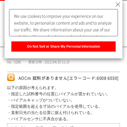
We use cookies to improve your experience on our
website, to personalize content and ads and to analyze
our traffic. We share information about your use of our
website with our advertising and analytics partners,
よくあるご質問（FAQ）
who may combine it with other information that you
Do Not Sell or Share My Personal Information
have provided to them or that they have collected from
カテゴリー表示
your use of their services. You have the right to opt-out
No : 5286
更新日時 : 2021/04/20 11:10
of our sharing information about you with our partners.
Please click [Do Not Sell or Share My Personal
Information] to customize your cookie settings on our
AOCm 試料がありません[エラーコード:6008 6030]
website.
Privacy Policy
以下の原因が考えられます。
・指定した試料番号の位置にバイアルが置かれていない。
・バイアルキャップがついていない。
・指定範囲を超える寸法のバイアルを使用している。
・直射日光の当たる位置に据え付けられている。
・バイアルセンサに不具合がある。