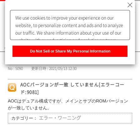
We use cookies to improve your experience on our
website, to personalize content and ads and to analyze
our traffic. We share information about your use of our
website with our advertising and analytics partners,
よくあるご質問（FAQ）
who may combine it with other information that you
Do Not Sell or Share My Personal Information
have provided to them or that they have collected from
カテゴリー表示
your use of their services. You have the right to opt-out
No : 5090
更新日時 : 2021/05/13 12:30
of our sharing information about you with our partners.
Please click [Do Not Sell or Share My Personal
AOCバージョンが一致 していません[エラーコー
Information] to customize your cookie settings on our
ド:9081]
website.
Privacy Policy
AOCはデュアル構成ですが、メインとサブのROMバージョン
が一致していません。
カテゴリー：
エラー・ワーニング