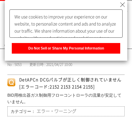
We use cookies to improve your experience on our
website, to personalize content and ads and to analyze
our traffic. We share information about your use of our
website with our advertising and analytics partners,
よくあるご質問（FAQ）
who may combine it with other information that you
Do Not Sell or Share My Personal Information
have provided to them or that they have collected from
カテゴリー表示
your use of their services. You have the right to opt-out
No : 5053
更新日時 : 2021/04/27 10:00
of our sharing information about you with our partners.
Please click [Do Not Sell or Share My Personal
DetAPCn DCGバルブが正しく制御されていません
Information] to customize your cookie settings on our
[エラーコード:2152 2153 2154 2155]
website.
Privacy Policy
BID用検出器ガス制御用フローコントローラの流量が安定して
いません。
カテゴリー：
エラー・ワーニング