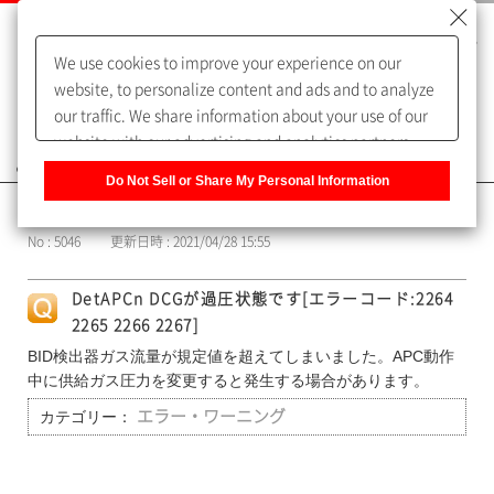
We use cookies to improve your experience on our
website, to personalize content and ads and to analyze
our traffic. We share information about your use of our
website with our advertising and analytics partners,
よくあるご質問（FAQ）
who may combine it with other information that you
Do Not Sell or Share My Personal Information
have provided to them or that they have collected from
カテゴリー表示
your use of their services. You have the right to opt-out
No : 5046
更新日時 : 2021/04/28 15:55
of our sharing information about you with our partners.
Please click [Do Not Sell or Share My Personal
DetAPCn DCGが過圧状態です[エラーコード:2264
Information] to customize your cookie settings on our
2265 2266 2267]
website.
Privacy Policy
BID検出器ガス流量が規定値を超えてしまいました。APC動作
中に供給ガス圧力を変更すると発生する場合があります。
カテゴリー：
エラー・ワーニング