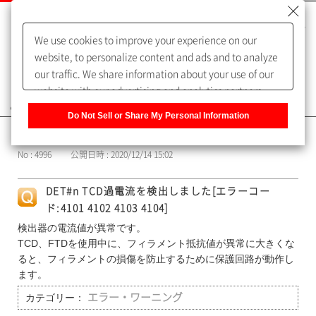
We use cookies to improve your experience on our
website, to personalize content and ads and to analyze
our traffic. We share information about your use of our
website with our advertising and analytics partners,
よくあるご質問（FAQ）
who may combine it with other information that you
Do Not Sell or Share My Personal Information
have provided to them or that they have collected from
カテゴリー表示
your use of their services. You have the right to opt-out
No : 4996
公開日時 : 2020/12/14 15:02
of our sharing information about you with our partners.
Please click [Do Not Sell or Share My Personal
DET#n TCD過電流を検出しました[エラーコー
Information] to customize your cookie settings on our
ド:4101 4102 4103 4104]
website.
Privacy Policy
検出器の電流値が異常です。
TCD、FTDを使用中に、フィラメント抵抗値が異常に大きくな
ると、フィラメントの損傷を防止するために保護回路が動作し
ます。
カテゴリー：
エラー・ワーニング