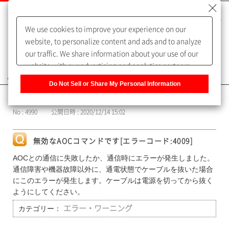
We use cookies to improve your experience on our
website, to personalize content and ads and to analyze
our traffic. We share information about your use of our
website with our advertising and analytics partners,
よくあるご質問（FAQ）
who may combine it with other information that you
Do Not Sell or Share My Personal Information
have provided to them or that they have collected from
カテゴリー表示
your use of their services. You have the right to opt-out
No : 4990
公開日時 : 2020/12/14 15:02
of our sharing information about you with our partners.
Please click [Do Not Sell or Share My Personal
Information] to customize your cookie settings on our
無効なAOCコマンドです[エラーコード:4009]
website.
Privacy Policy
AOCとの通信に失敗したか、通信時にエラーが発生しました。
通信障害や機器故障以外に、通電状態でケーブルを抜いた場合
にこのエラーが発生します。ケーブルは電源を切ってから抜く
ようにしてください。
カテゴリー：
エラー・ワーニング