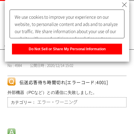
We use cookies to improve your experience on our
website, to personalize content and ads and to analyze
our traffic. We share information about your use of our
website with our advertising and analytics partners,
よくあるご質問（FAQ）
who may combine it with other information that you
Do Not Sell or Share My Personal Information
have provided to them or that they have collected from
カテゴリー表示
your use of their services. You have the right to opt-out
No : 4984
公開日時 : 2020/12/14 15:02
of our sharing information about you with our partners.
Please click [Do Not Sell or Share My Personal
Information] to customize your cookie settings on our
伝送応答待ち時間切れ[エラーコード:4001]
website.
Privacy Policy
外部機器（PCなど）との通信に失敗しました。
カテゴリー：
エラー・ワーニング