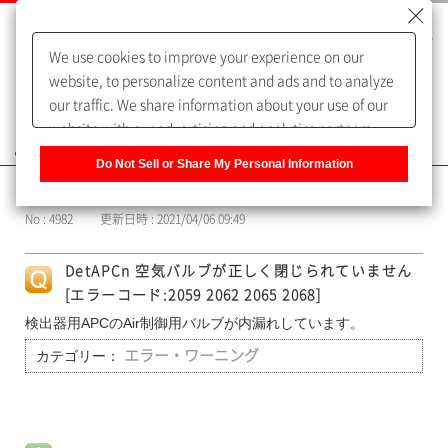
We use cookies to improve your experience on our
website, to personalize content and ads and to analyze
our traffic. We share information about your use of our
website with our advertising and analytics partners,
よくあるご質問（FAQ）
who may combine it with other information that you
Do Not Sell or Share My Personal Information
have provided to them or that they have collected from
カテゴリー表示
your use of their services. You have the right to opt-out
No : 4982
更新日時 : 2021/04/06 09:49
of our sharing information about you with our partners.
Please click [Do Not Sell or Share My Personal
DetAPCn 空気バルブが正しく閉じられていません
Information] to customize your cookie settings on our
[エラーコード:2059 2062 2065 2068]
website.
Privacy Policy
検出器用APCのAir制御用バルブが内漏れしています。
カテゴリー：
エラー・ワーニング