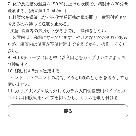
7. 化学反応槽の温度を150 ºCに上げた状態で、精製水を30分間
送液する。(総流量1.0 mL/min)
8. 精製水を送液しながら化学反応槽の扉を開け、室温付近まで
冷えるのを待って送液を止める。
注意: 装置内の温度が下がるまでは、操作をしない。
装置内は、高温になっています。やけどなどのおそれがある
ため、装置内の温度が室温付近まで冷えてから、操作してくだ
さい。
9. PEEKチューブ出口と検出器入口とをカップリングにより再
び接続する。
10. 移動相を5分間送液する。
ヒント: グラジエントの場合、A液とB液のどちらを送液しても
構いません。
11. カップリングを取り外してカラム入口側接続用パイプとカ
ラム出口側接続用パイプを切り放し、カラムを取り付ける。
戻る