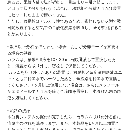
怠ると、配管内部で塩が析出し、目詰まりを引き起こします。
翌日も同様の分析を行なう場合は、移動相や分離カラムは装置
にセットしたままで構いません。
ただし、移動相はアルカリ性であるため、密栓しない状態で数
日間放置すると空気中の二酸化炭素を吸収し、pHが変化するこ
とがあります。
• 数日以上分析を行なわない場合、および分離モードを変更す
る場合の処置
カラムは、移動相B液を10～20 mL程度通液して置換したあ
と、装置から取り外し、密栓して保管してください。
カラムを取り外したあとの装置は、移動相／反応液用送液ユニ
ットともに精製水でパージしたあと、全流路を精製水で置換し
てください。1ヶ月以上使用しない場合は、さらにメタノール
かエタノールでカラムを除く全流路を置換し、廃液びん内の廃
液を処理してください。
• 流路の洗浄
本分析システムの据付が完了したら、カラムを取り付ける前に
流路内の汚れを洗浄します。また、本製品を1ヶ月以上放置さ
れたあとに使用を再開するときも、流路が汚染されているおそ