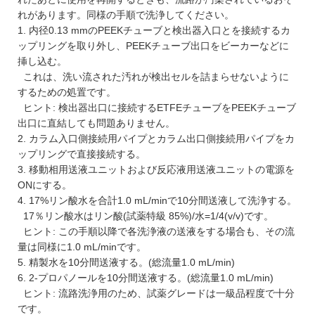
れがあります。同様の手順で洗浄してください。
1. 内径0.13 mmのPEEKチューブと検出器入口とを接続するカ
ップリングを取り外し、PEEKチューブ出口をビーカーなどに
挿し込む。
これは、洗い流された汚れが検出セルを詰まらせないように
するための処置です。
ヒント: 検出器出口に接続するETFEチューブをPEEKチューブ
出口に直結しても問題ありません。
2. カラム入口側接続用パイプとカラム出口側接続用パイプをカ
ップリングで直接接続する。
3. 移動相用送液ユニットおよび反応液用送液ユニットの電源を
ONにする。
4. 17%リン酸水を合計1.0 mL/minで10分間送液して洗浄する。
17％リン酸水はリン酸(試薬特級 85%)/水=1/4(v/v)です。
ヒント: この手順以降で各洗浄液の送液をする場合も、その流
量は同様に1.0 mL/minです。
5. 精製水を10分間送液する。(総流量1.0 mL/min)
6. 2-プロパノールを10分間送液する。(総流量1.0 mL/min)
ヒント: 流路洗浄用のため、試薬グレードは一級品程度で十分
です。