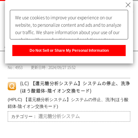
We use cookies to improve your experience on our
website, to personalize content and ads and to analyze
our traffic. We share information about your use of our
website with our advertising and analytics partners,
よくあるご質問（FAQ）
who may combine it with other information that you
Do Not Sell or Share My Personal Information
have provided to them or that they have collected from
カテゴリー表示
your use of their services. You have the right to opt-out
No : 4953
更新日時 : 2024/09/27 15:52
of our sharing information about you with our partners.
Please click [Do Not Sell or Share My Personal
(LC) 【還元糖分析システム】システムの停止、洗浄
Information] to customize your cookie settings on our
(ほう酸錯体-陰イオン交換モード)
website.
Privacy Policy
(HPLC) 【還元糖分析システム】システムの停止、洗浄(ほう酸
錯体-陰イオン交換モード)
カテゴリー：
還元糖分析システム