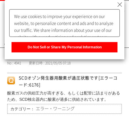
We use cookies to improve your experience on our
website, to personalize content and ads and to analyze
our traffic. We share information about your use of our
website with our advertising and analytics partners,
よくあるご質問（FAQ）
who may combine it with other information that you
Do Not Sell or Share My Personal Information
have provided to them or that they have collected from
カテゴリー表示
your use of their services. You have the right to opt-out
No : 4941
更新日時 : 2021/05/05 07:18
of our sharing information about you with our partners.
Please click [Do Not Sell or Share My Personal
SCDオゾン発生器用酸素が過圧状態です[エラーコ
Information] to customize your cookie settings on our
ード:6176]
website.
Privacy Policy
酸素ガスの供給圧力が高すぎる、もしくは配管に詰まりがある
ため、SCD検出器内に酸素が過多に供給されています。
カテゴリー：
エラー・ワーニング