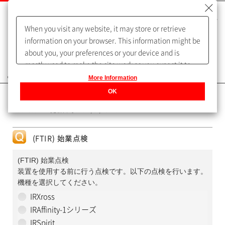
When you visit any website, it may store or retrieve
information on your browser. This information might be
about you, your preferences or your device and is
mostly used to make the site work as you expect it to.
よくあるご質問（FAQ）
The information does not usually directly identify you,
More Information
but it can give you a more personalized web
OK
カテゴリー表示
experience.
Privacy Policy
No : 4863
更新日時 : 2022/06/28 11:27
(FTIR) 始業点検
(FTIR) 始業点検
装置を使用する前に行う点検です。以下の点検を行います。
機種を選択してください。
IRXross
IRAffinity-1シリーズ
IRSpirit