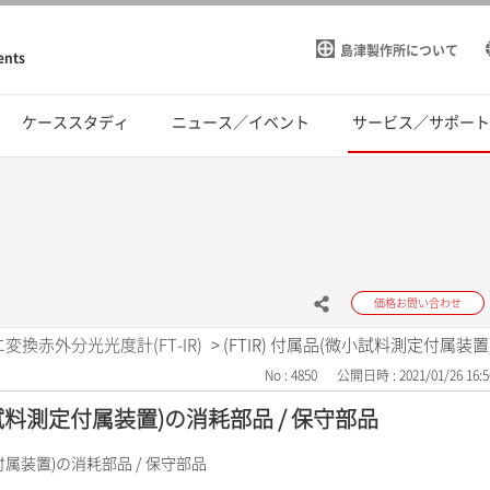
島津製作所について
ents
ケーススタディ
ニュース／イベント
サービス／サポー
価格お問い合わせ
変換赤外分光光度計(FT-IR)
>
(FTIR) 付属品(微小試料測定付属装置
No : 4850
公開日時 : 2021/01/26 16:5
微小試料測定付属装置)の消耗部品 / 保守部品
定付属装置)の消耗部品 / 保守部品