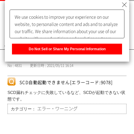
We use cookies to improve your experience on our
website, to personalize content and ads and to analyze
our traffic. We share information about your use of our
website with our advertising and analytics partners,
よくあるご質問（FAQ）
who may combine it with other information that you
Do Not Sell or Share My Personal Information
have provided to them or that they have collected from
カテゴリー表示
your use of their services. You have the right to opt-out
No : 4831
更新日時 : 2021/05/11 16:14
of our sharing information about you with our partners.
Please click [Do Not Sell or Share My Personal
Information] to customize your cookie settings on our
SCD自動起動できません[エラーコード:9078]
website.
Privacy Policy
SCD漏れチェックに失敗しているなど、SCDが起動できない状
態です。
カテゴリー：
エラー・ワーニング