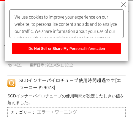
We use cookies to improve your experience on our
website, to personalize content and ads and to analyze
our traffic. We share information about your use of our
website with our advertising and analytics partners,
よくあるご質問（FAQ）
who may combine it with other information that you
Do Not Sell or Share My Personal Information
have provided to them or that they have collected from
カテゴリー表示
your use of their services. You have the right to opt-out
No : 4821
更新日時 : 2021/05/11 16:12
of our sharing information about you with our partners.
Please click [Do Not Sell or Share My Personal
SCDインナーパイロチューブ使用時間超過です[エ
Information] to customize your cookie settings on our
ラーコード:9073]
website.
Privacy Policy
SCDインナーパイロチューブの使用時間が設定したしきい値を
超えました。
カテゴリー：
エラー・ワーニング