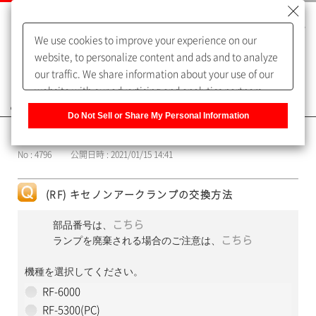
We use cookies to improve your experience on our
website, to personalize content and ads and to analyze
our traffic. We share information about your use of our
website with our advertising and analytics partners,
よくあるご質問（FAQ）
who may combine it with other information that you
Do Not Sell or Share My Personal Information
have provided to them or that they have collected from
カテゴリー表示
your use of their services. You have the right to opt-out
No : 4796
公開日時 : 2021/01/15 14:41
of our sharing information about you with our partners.
Please click [Do Not Sell or Share My Personal
Information] to customize your cookie settings on our
(RF) キセノンアークランプの交換方法
website.
Privacy Policy
部品番号は、
こちら
ランプを廃棄される場合のご注意は、
こちら
機種を選択してください。
RF-6000
RF-5300(PC)