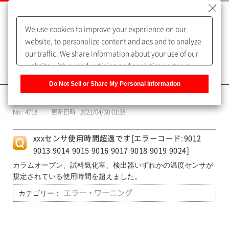
We use cookies to improve your experience on our
website, to personalize content and ads and to analyze
our traffic. We share information about your use of our
website with our advertising and analytics partners,
よくあるご質問（FAQ）
who may combine it with other information that you
Do Not Sell or Share My Personal Information
have provided to them or that they have collected from
カテゴリー表示
your use of their services. You have the right to opt-out
No : 4718
更新日時 : 2021/04/30 01:38
of our sharing information about you with our partners.
Please click [Do Not Sell or Share My Personal
xxxセンサ使用時間超過です[エラーコード:9012
Information] to customize your cookie settings on our
9013 9014 9015 9016 9017 9018 9019 9024]
website.
Privacy Policy
カラムオーブン、試料気化室、検出器いずれかの温度センサが
規定されている使用時間を超えました。
カテゴリー：
エラー・ワーニング