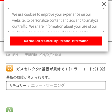
We use cookies to improve your experience on our
website, to personalize content and ads and to analyze
our traffic. We share information about your use of our
website with our advertising and analytics partners,
よくあるご質問（FAQ）
who may combine it with other information that you
Do Not Sell or Share My Personal Information
have provided to them or that they have collected from
カテゴリー表示
your use of their services. You have the right to opt-out
No : 4621
更新日時 : 2021/04/02 10:31
of our sharing information about you with our partners.
Please click [Do Not Sell or Share My Personal
Information] to customize your cookie settings on our
ガスセレクタn基板が異常です[エラーコード:91 92]
website.
Privacy Policy
基板の故障が考えられます。
カテゴリー：
エラー・ワーニング