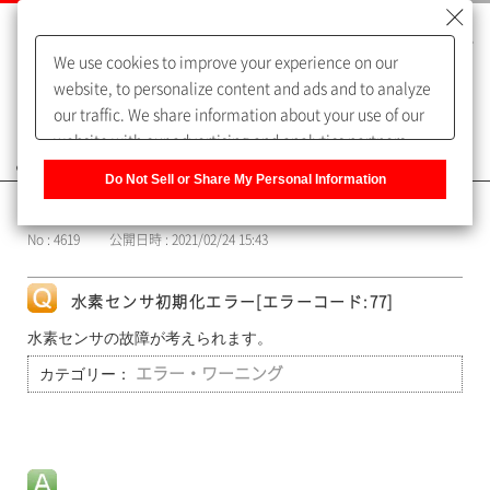
We use cookies to improve your experience on our
website, to personalize content and ads and to analyze
our traffic. We share information about your use of our
website with our advertising and analytics partners,
よくあるご質問（FAQ）
who may combine it with other information that you
Do Not Sell or Share My Personal Information
have provided to them or that they have collected from
カテゴリー表示
your use of their services. You have the right to opt-out
No : 4619
公開日時 : 2021/02/24 15:43
of our sharing information about you with our partners.
Please click [Do Not Sell or Share My Personal
Information] to customize your cookie settings on our
水素センサ初期化エラー[エラーコード:77]
website.
Privacy Policy
水素センサの故障が考えられます。
カテゴリー：
エラー・ワーニング