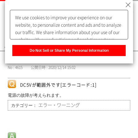
We use cookies to improve your experience on our
website, to personalize content and ads and to analyze
our traffic. We share information about your use of our
website with our advertising and analytics partners,
よくあるご質問（FAQ）
who may combine it with other information that you
Do Not Sell or Share My Personal Information
have provided to them or that they have collected from
カテゴリー表示
your use of their services. You have the right to opt-out
No : 4615
公開日時 : 2020/12/14 15:02
of our sharing information about you with our partners.
Please click [Do Not Sell or Share My Personal
Information] to customize your cookie settings on our
DC5Vが範囲外です[エラーコード:1]
website.
Privacy Policy
電源の故障が考えられます。
カテゴリー：
エラー・ワーニング