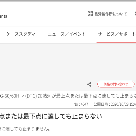
島津製作所について
ents
ケーススタディ
ニュース／イベント
サービス／サポー
価格お問い合わせ
G-60/60H
>
(DTG) 加熱炉が最上点または最下点に達しても止まら
No : 4547
公開日時 : 2020/10/29 15:4
最上点または最下点に達しても止まらない
点に達しても止まりません。