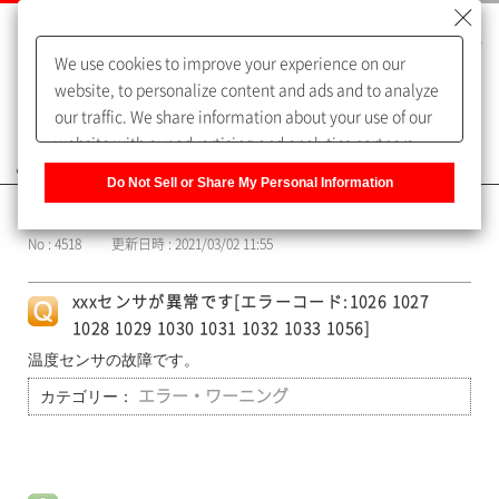
We use cookies to improve your experience on our
website, to personalize content and ads and to analyze
our traffic. We share information about your use of our
website with our advertising and analytics partners,
よくあるご質問（FAQ）
who may combine it with other information that you
Do Not Sell or Share My Personal Information
have provided to them or that they have collected from
カテゴリー表示
your use of their services. You have the right to opt-out
No : 4518
更新日時 : 2021/03/02 11:55
of our sharing information about you with our partners.
Please click [Do Not Sell or Share My Personal
xxxセンサが異常です[エラーコード:1026 1027
Information] to customize your cookie settings on our
1028 1029 1030 1031 1032 1033 1056]
website.
Privacy Policy
温度センサの故障です。
カテゴリー：
エラー・ワーニング